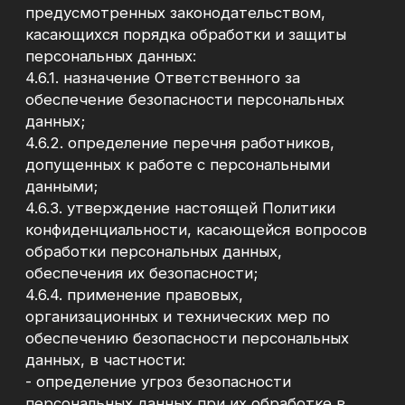
электронному адресу:
pmbypm1@gmail.com
.
Запрос Пользователя должен содержать
сведения, предусмотренные частью 3 статьи
14 Закона о персональных данных.
5.2. Пользователи вправе направлять
запросы на уточнение, актуализацию
персональных данных, заявления об отзыве
согласия на обработку персональных данных
по электронному адресу, указанному в
пункте 5.1 Политики.
5.3. Пользователь вправе обжаловать
действия или бездействие Оператора,
связанные с обработкой персональных
данных, в уполномоченный орган по защите
прав субъектов персональных данных или в
судебном порядке.