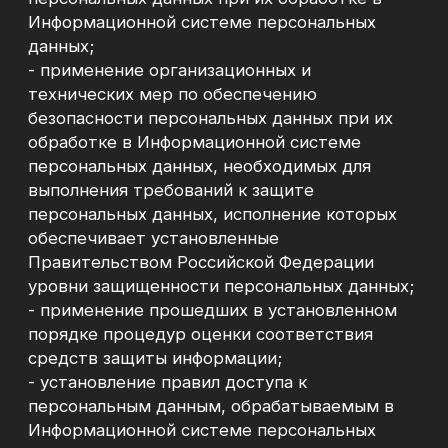
ИНДИВИДУАЛЬНЫЙ ПРЕДПРИНИМАТЕЛЬ
ПИЧУГИНА МАРИНА ВИКТОРОВНА
ИНН 666009067982
Свидетельство гос. регистрации ИП
№ 319665800018555 от 30.01.2019
БДСМ — это аббревиатура, расшифровывающаяся
как «Бизнес Делают Системы Менеджмента».
Никаким иным образом просим
не интерпретировать данную аббревиатуру.
Меню
Главная
Профессиональный опыт
Курс «БДСМ»
Полезные завтраки
Интерим-менеджер
Наставничество