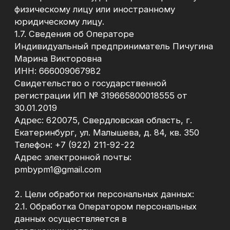
электронный адрес;
номера телефонов;
название компании;
должность;
вид деятельности;
сфера деятельности.
3.1.1. Оператор вправе обрабатывать иные
сведения, добровольно предоставленные
Пользователем в формах, размещенных на
Сайте, включая сведения о запросе, задаче,
деятельности Пользователя и иную
информацию, предоставленную
Пользователем по своему усмотрению.
3.2. Оператор собирает и обрабатывает
обезличенные данные о посетителях (в т.ч.
файлы «cookie») с помощью сервисов
интернет-статистики и рекламы (Яндекс
Метрика, Гугл Аналитика и других).
3.2.1. При использовании Сайта
автоматически могут собираться следующие
данные:
IP-адрес;
сведения о браузере и устройстве
Пользователя;
информация о действиях Пользователя на
Сайте;