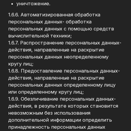
физическому лицу или иностранному
юридическому лицу.
1.7. Сведения об Операторе
Индивидуальный предприниматель Пичугина
Марина Викторовна
ИНН: 666009067982
Свидетельство о государственной
регистрации ИП № 319665800018555 от
30.01.2019
Адрес: 620075, Свердловская область, г.
Екатеринбург, ул. Малышева, д. 84, кв. 350
Телефон: +7 (922) 211-92-22
Адрес электронной почты:
pmbypm1@gmail.com
2. Цели обработки персональных данных:
2.1. Обработка Оператором персональных
данных осуществляется в
следующих целях:
2.1.1. Обработка заявок Пользователей в целях
заключения Оператором договоров с
Пользователями;
2.1.2. Заключение и исполнение Оператором
договоров с Пользователями;
2.1.3. Предоставление Пользователям
доступа к информации и материалам,