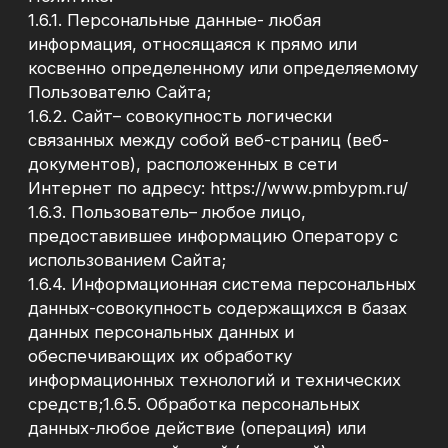
персональных данных включает в себя в том
числе:
сбор;
запись;
систематизацию;
накопление;
хранение;
уточнение (обновление, изменение);
извлечение;
использование;
передачу (распространение,
предоставление, доступ);
обезличивание;
блокирование;
удаление;
уничтожение.
1.6.6. Автоматизированная обработка
персональных данных- обработка
персональных данных с помощью средств
вычислительной техники;
1.6.7. Распространение персональных данных-
действия, направленные на раскрытие
персональных данных неопределенному
кругу лиц;
1.6.8. Предоставление персональных данных-
действия, направленные на раскрытие