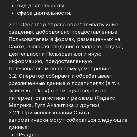
4.5.3. требования об обеспечении точности
персональных данных, а в необходимых
случаях и актуальности по отношению к
целям обработки персональных данных (с
принятием (обеспечением
принятия) мер по удалению или уточнению
неполных или неточных данных);
4.5.4. требования к защите персональных
данных от неправомерного или случайного
доступа к ним, уничтожения, изменения,
блокирования, копирования, предоставления,
распространения персональных данных, а
также от иных неправомерных действий в
отношении персональных данных;
4.5.5. иные требования, предусмотренные
законодательством.
4.6. Оператор принимает следующие меры,
необходимые и достаточные для
обеспечения выполнения обязанностей,
предусмотренных законодательством,
касающихся порядка обработки и защиты
персональных данных:
4.6.1. назначение Ответственного за
обеспечение безопасности персональных
данных;
4.6.2. определение перечня работников,