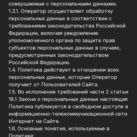
информационно-телекоммуникационной сети
Интернет на Сайте.
1.6. Основные понятия, используемые в
Политике:
1.6.1. Персональные данные- любая
информация, относящаяся к прямо или
косвенно определенному или определяемому
Пользователю Сайта;
1.6.2. Сайт– совокупность логически
связанных между собой веб-страниц (веб-
документов), расположенных в сети
Интернет по адресу: https://www.pmbypm.ru/
1.6.3. Пользователь– любое лицо,
предоставившее информацию Оператору с
использованием Сайта;
1.6.4. Информационная система персональных
данных-совокупность содержащихся в базах
данных персональных данных и
обеспечивающих их обработку
информационных технологий и технических
средств;1.6.5. Обработка персональных
данных-любое действие (операция) или
совокупность действий (операций) с
персональными данными, совершаемых с
использованием средств автоматизации или
без их использования. Обработка