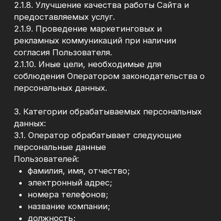
размещенной на Сайте.
4.2. Оператор осуществляет
Автоматизированную обработку
персональных данных.
4.2.1. Обработка персональных данных может
осуществляться как с использованием
средств автоматизации, так и без
использования таких средств.
4.3. Оператор осуществляет обработку
персональных данных в форме, позволяющей
определить субъекта персональных данных,
не дольше, чем этого требуют цели
обработки персональных данных.
4.4. При достижении целей обработки
персональных данных, а также в случае
отзыва Пользователем согласия на их
обработку персональные данные подлежат
уничтожению, за исключением случаев,
предусмотренных законодательством.
4.5. Оператор реализует следующие
требования к защите персональных данных:
4.5.1. требования о соблюдении
конфиденциальности персональных данных;
4.5.2. требования об обеспечении реализации
субъектом персональных данных своих прав,
включая право на доступ к информации;