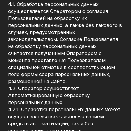
- установление правил доступа к
персональным данным, обрабатываемым в
Информационной системе персональных
данных;
- контроль за принимаемыми мерами по
обеспечению безопасности персональных
данных и уровня защищенности
Информационной системе персональных
данных;
4.6.5. осуществление внутреннего контроля
соответствия обработки персональных
данных Закону о персональных данных и
принятым в соответствии с ним
нормативным правовым актам, требованиям
к защите персональных данных, политике
Оператора в отношении обработки
персональных данных, локальным актам
Оператора;
4.6.6. ознакомление работников,
непосредственно осуществляющих
обработку персональных данных, с
положениями законодательства Российской
Федерации о персональных данных, в том
числе, с требованиями к защите
персональных данных, а также с настоящей
Политикой.