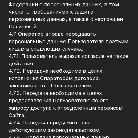
Разработка сайта
пичугина
марина