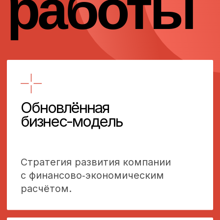
На основе материалов курса мини
МВА БДСМ. Предоставление всех
необходимых форм для разработки
бизнес-моделирования
и бюджетирования в формате
Exсel. Проверка сбора и аудит
формирования фактической
и плановой финансовой модели
с различными сценариями.
[Как начать]
Вы оставляете заявку
или звоните.
Марина проводит бесплатную
предварительную встречу
(онлайн), где диагностирует
ваш запрос и цели.
Предлагается наиболее
подходящий формат —
персональное наставничество
или конкретный проект.