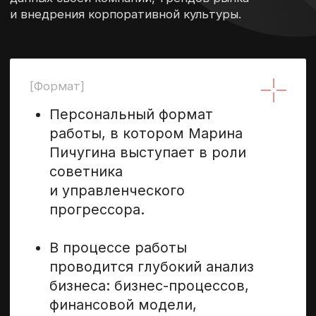
последовательно
выстраивается
или корректируется система
управления компанией.
В работе используется
методология курса «Бизнес
делают системы
менеджмента».
[Роль в проекте]
Пичугина Марина не принимает
управленческие решения
за собственника и не управляет
компанией вместо него.
Задача — выступать внешним
управленческим навигатором,
который:
помогает увидеть бизнес
как систему;
предлагает альтернативные
управленческие решения;