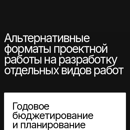
консалтинга
генерального директора
Пичугина Марина
Викторовна
Интерим-менеджер
(Директор напрокат)
Антикризисный управляющий
Преподаватель МВА
Бизнес-ментор