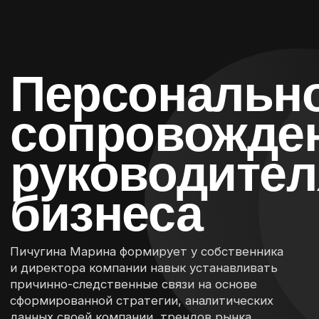
и директора компании навык устанавливать
причинно-следственные связи на основе
сформированной стратегии, аналитических
данных своей компании, трендов рынка
и внедрения корпоративной культуры.
[Формат]
Персональный формат
работы, в котором Марина
Пичугина выступает в роли
советника
и управленческого
прогрессора.
В процессе работы
проводится глубокий анализ
бизнеса: бизнес-процессов,
финансовой модели,
системы управления
и стратегических решений.
На основе этих данных