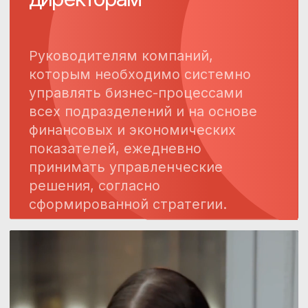
Что входит
в наставничество
[01]
Обучение системному
управлению
Передача структурированных знаний
по ключевым элементам управления
компанией:
бизнес-моделирование;
стратегическое управление;