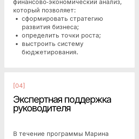
Оценка инвестиционных
проектов и расчёт
их экономической
эффективности.
Данный формат — это
частичное персональное
обучение на курсе БДСМ
Обучение совмещено
с консалтингом и помощью
в разработке бизнес-систем
и управленческого учёта.