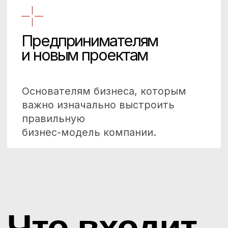
В течение программы Марина
остаётся на связи для обсуждения:
текущих управленческих
ситуаций;
сложных решений;
новых идей и проектов.
Результат
работы