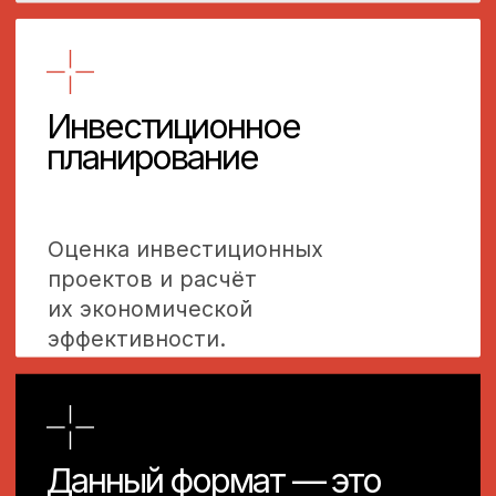
привязанной к стратегическим
целям на основе ССП.
[Срок]
14 календарных дней.
[Стоимость]
15 000 ₽
расчётный калькулятор
в Excel на одну должность
(минимум 5 должностей).
Оставить заявку
Бизнес-план