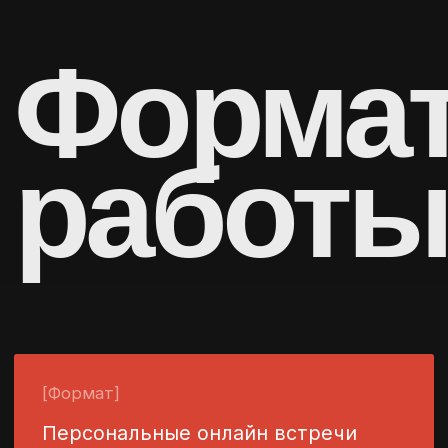
конкретной острой бизнес-проблемы.
[Срок]
2 рабочих дня.
[Стоимость]
150 000 ₽
Оставить заявку
Офлайн / онлайн
бизнес-консультация
Точечная встреча для получения
экспертной оценки и вектора
действий по вашему запросу.
[Срок]