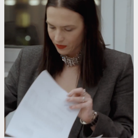
управленческий учёт;
финансовая модель бизнеса.
[02]
Аудит бизнес-модели
и финансов
Мы детально анализируем
и корректируем:
стратегию развития;
маркетинговую модель;
систему продаж и KПЭ;
финансовую модель (БДР, БДДС,
баланс);
регламенты работы и систему
контроля;
инвестиционные проекты.