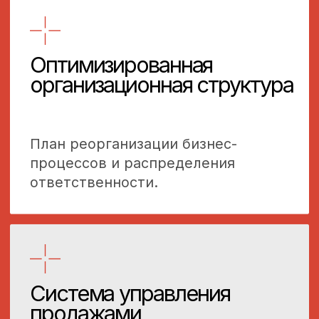
Старт системной работы
над ростом вашего бизнеса.
[Период наставничества]
от 3-х месяцев (срок может быть
изменен по договоренности).
[Стоимость]
400 000 ₽ / мес.
за одного руководителя (собственник
или генеральный директор
компании).
600 000 ₽ / мес.
за двух руководителей от одной
компании (собственник и генеральный /
исполнительный директор).
Подать заявку