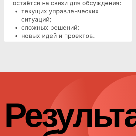
Форматы
работы
[Формат]
Персональные онлайн встречи
от 16 часов до 20 часов в месяц.
[Обучение]