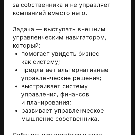
формат
Персональное наставничество подходит
руководителям компаний малого, среднего
и крупных бизнес у которых нет времени
на обучение в группах и которым требуется
персонализированная обратная связь
и индивидуальные разборы кейсов своей
компании в удобное для него время время,
а также помощь в управленческом аудите,
формировании финансовых бюджетов
и выстраивания системы управленческого
учета с помощью опытного ментора.
Топ‑менеджерам
Руководителям подразделений,
которые хотят усилить
управленческие навыки, получить
новые знания в области
менеджмента, управленческого