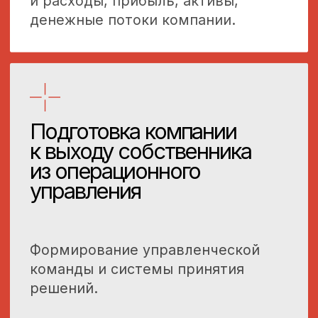
[Срок]
30 календарных дней.
[Стоимость]
от 200 000 ₽
(малый бизнес)
от 350 000 ₽
(средний бизнес)
Оставить заявку
Разработка системы
мотивации (КПЭ)
Создание справедливой системы
оплаты труда для всех служб,