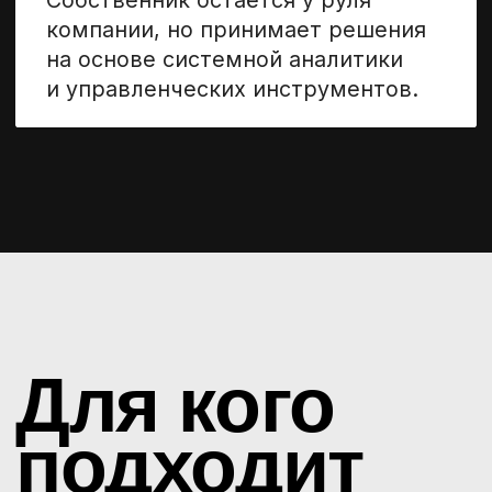
учёта и перейти на уровень
стратегического управления.
Генеральным
и исполнительным
директорам
Руководителям компаний,
которым необходимо системно
управлять бизнес-процессами
всех подразделений и на основе
финансовых и экономических
показателей, ежедневно
принимать управленческие
решения, согласно
сформированной стратегии.