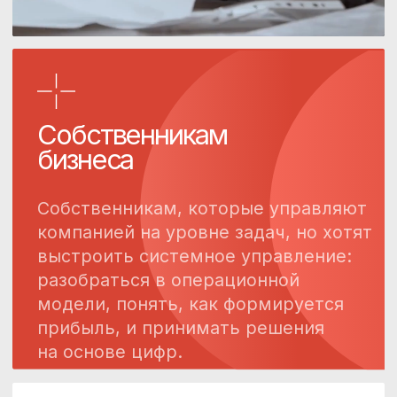
[03]
Управленческий анализ
и стратегические
решения
На основе данных вашей компании
проводится
финансово‑экономический анализ,
который позволяет:
сформировать стратегию
развития бизнеса;
определить точки роста;
выстроить систему
бюджетирования.
[04]
Экспертная поддержка
руководителя